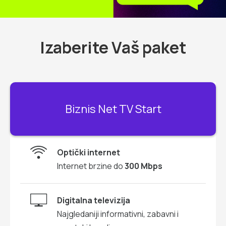
Izaberite Vaš paket
Biznis Net TV Start
Optički internet
Internet brzine do
300 Mbps
Digitalna televizija
Najgledaniji informativni, zabavni i