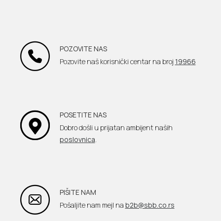
POZOVITE NAS
Pozovite naš korisnički centar na broj
19966
POSETITE NAS
Dobro došli u prijatan ambijent naših
poslovnica
.
PIŠITE NAM
Pošaljite nam mejl na
b2b@sbb.co.rs