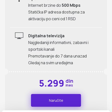
Internet brzine do
500 Mbps
Statička IP adresa dostupna za
aktivaciju po ceni od 1 RSD
Digitalna televizija
Najgledaniji informativni, zabavni i
sportski kanali
Premotavanje do 7 dana unazad
Gledaj na svim uređajima
5.299
din
mes
Naručite