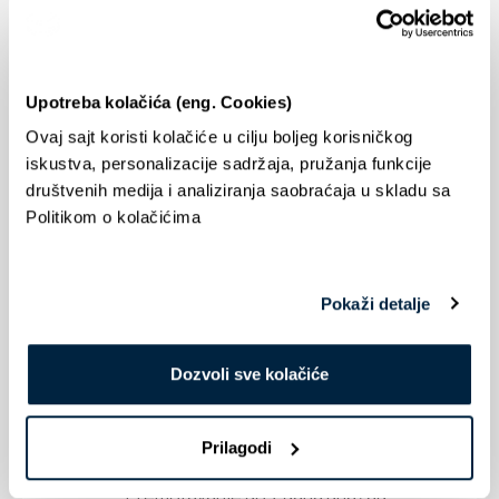
Upotreba kolačića (eng. Cookies)
Biznis Net TV Premium
Ovaj sajt koristi kolačiće u cilju boljeg korisničkog
iskustva, personalizacije sadržaja, pružanja funkcije
društvenih medija i analiziranja saobraćaja u skladu sa
Optički internet
Politikom o kolačićima
Internet brzine do
1000 Mbps
Statička IP adresa dostupna za
aktivaciju po ceni od 1 RSD
Pokaži detalje
Besplatan hosting do 20GB
Dozvoli sve kolačiće
Digitalna televizija
Najgledaniji informativni, zabavni i
Prilagodi
sportski kanali
Premotavanje do 7 dana unazad