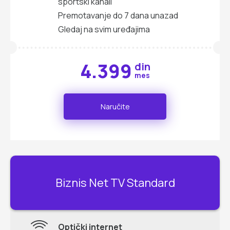
sportski kanali
Premotavanje do 7 dana unazad
Gledaj na svim uređajima
4.399
din
mes
Naručite
Biznis Net TV Standard
Optički internet