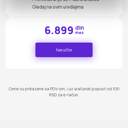
Gledaj na svim uređajima
6.899
din
mes
Naručite
Cene su prikazane sa PDV-om, i uz uračunat popust od 100
RSD za e-račun.