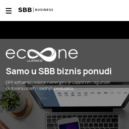
Samo u SBB biznis ponudi
ERP softversko rešenje namenjeno je uspešnom i sigurnom
poslovanju malih i srednjih preduzeća.