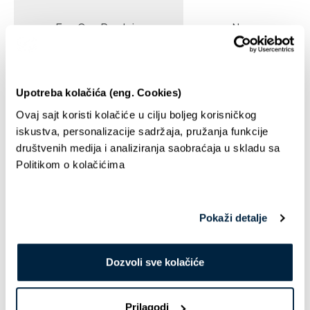
Eco One Prodaja
Ne
Vozila i putni nalozi
Upotreba kolačića (eng. Cookies)
Ovaj sajt koristi kolačiće u cilju boljeg korisničkog
Eco One Putni nalozi
Da
iskustva, personalizacije sadržaja, pružanja funkcije
društvenih medija i analiziranja saobraćaja u skladu sa
Politikom o kolačićima
Eco One Vozila
Ne
Dokumenti
Pokaži detalje
Eco One Protokol
Da
Dozvoli sve kolačiće
Prilagodi
HDD Prostor
500MB