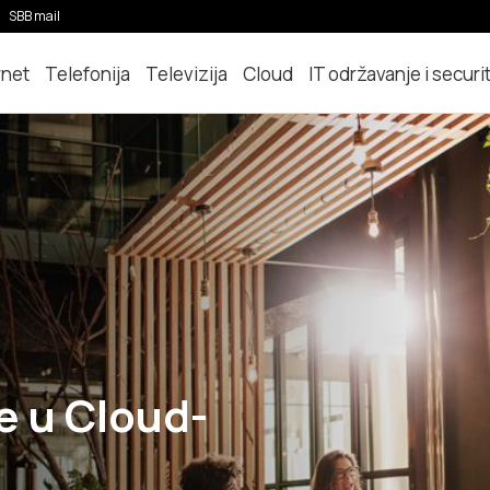
SBB mail
rnet
Telefonija
Televizija
Cloud
IT održavanje i securi
e u Cloud-