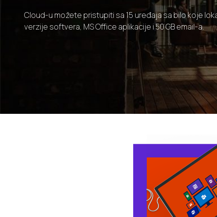
Cloud-u možete pristupiti sa 15 uređaja sa bilo koje lokac
verzije softvera, MS Office aplikacije i 50 GB email-a.