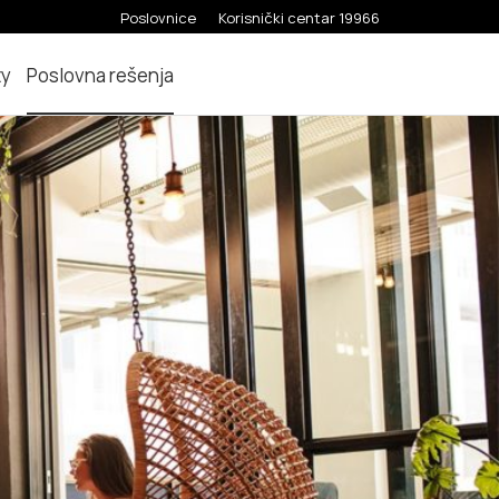
Poslovnice
Korisnički centar 19966
ty
Poslovna rešenja