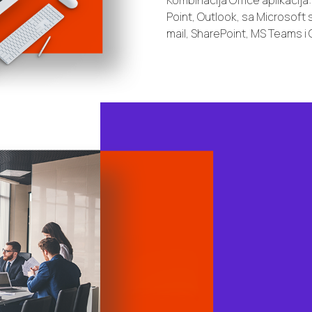
Kombinacija Office aplikacija
Point, Outlook, sa Microsoft 
mail, SharePoint, MS Teams i