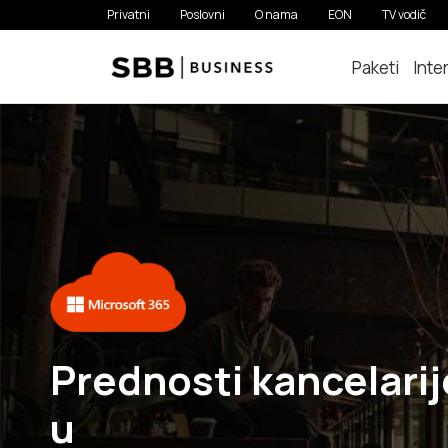
Privatni
Poslovni
O nama
EON
TV vodič
Paketi
Inte
Prednosti kancelarij
u