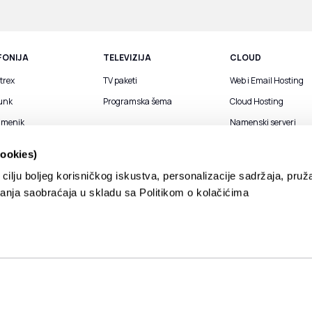
FONIJA
TELEVIZIJA
CLOUD
trex
TV paketi
Web i Email Hosting
runk
Programska šema
Cloud Hosting
 imenik
Namenski serveri
Telehousing
Cookies)
SSL sertifikati
u cilju boljeg korisničkog iskustva, personalizacije sadržaja, pruž
iranja saobraćaja u skladu sa Politikom o kolačićima