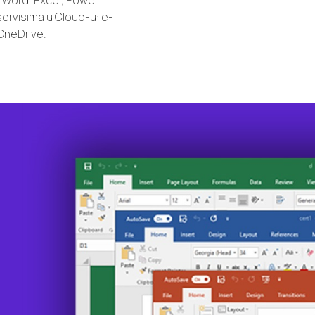
: Word, Excel, Power
servisima u Cloud-u: e-
 OneDrive.