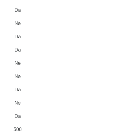
Da
Da
Ne
Da
Da
Da
Da
Da
Ne
Da
Ne
Da
Da
Da
Ne
Da
Da
Da
300
300