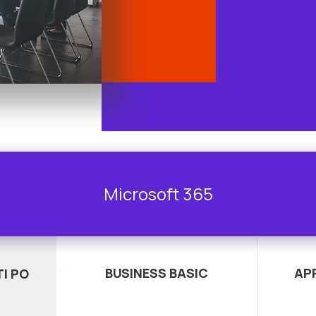
Microsoft 365
BUSINESS BASIC
AP
I PO