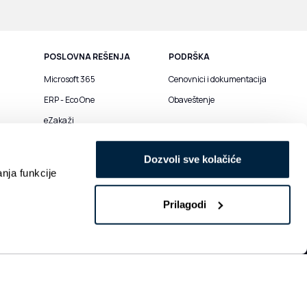
POSLOVNA REŠENJA
PODRŠKA
Microsoft 365
Cenovnici i dokumentacija
ERP - Eco One
Obaveštenje
eZakaži
Printing servis
Dozvoli sve kolačiće
DMS by Docloop
anja funkcije
Prilagodi