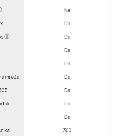
Ne
ox
Da
ss
Da
Da
s
Da
na mreža
Da
 365
Da
rtali
Da
Da
snika
300