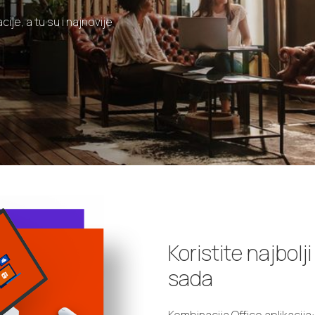
ije, a tu su i najnovije
Koristite najbolj
sada