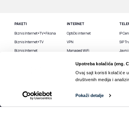
PAKETI
INTERNET
TELE
Biznis Internet+TV+Fiksna
Optički internet
IP Cen
Biznis Internet+TV
VPN
SIP T
Biznis Internet
Managed WiFi
Javni
Upotreba kolačića (eng. 
Ovaj sajt koristi kolačiće 
OBAVEŠTENJE
društvenih medija i analiz
Pokaži detalje
©2026 SBB